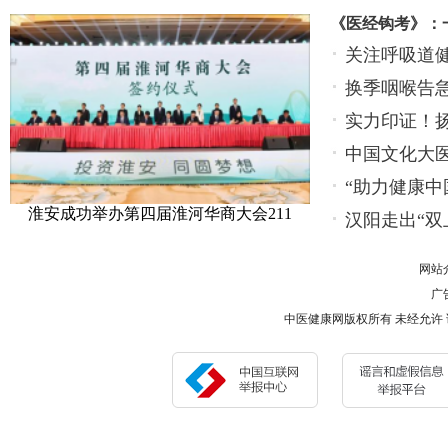
《医经钩考》：
关注呼吸道
换季咽喉告
贝
实力印证！
中国文化大
“助力健康中
淮安成功举办第四届淮河华商大会211
汉阳走出“双
网站
广告
中医健康网版权所有 未经允许 请勿复制或镜像 Co