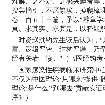
难解、之不定、之感兴趣者等
搜集摘引，不厌繁琐，摸爬梳
卷一百五十三篇，予以“辨章学
真、求其实、求其是，以释疑
时贤赵洪钧先生读后认为，
富、逻辑严密、结构严谨，乃
经有关者一读。”（《医经钩考
国家感染性疾病临床研究中
不仅为中医理论‘从哪来’提供‘
理论‘是什么’‘到哪去’贡献实
序》）