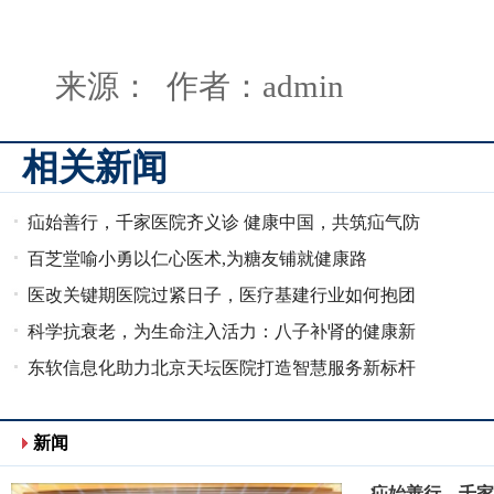
来源： 作者：admin
相关新闻
疝始善行，千家医院齐义诊 健康中国，共筑疝气防
治新防线
百芝堂喻小勇以仁心医术,为糖友铺就健康路
医改关键期医院过紧日子，医疗基建行业如何抱团
取暖、穿越周期
科学抗衰老，为生命注入活力：八子补肾的健康新
解与礼赠哲学
东软信息化助力北京天坛医院打造智慧服务新标杆
新闻
疝始善行，千家